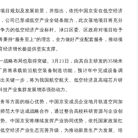
了项目规划及发展前景，并指出，依托中国京安在低空经济
势，公司已形成低空产业全链条能力，此次落地项目将充分
竞争力的低空经济产业标杆。
渌口区委、区政府对项目给予
将秉持“服务至上”的理念，全力做好产业配套服务，推动项
育经济增长极提供坚实支撑。
战略布局也取得突破。3月21日，由其自主研发的35纳米
厂房将承载前沿航空装备制造功能，预计年中完成设备调
迈出关键一步，将为我国航空航天、低空经济及高端芯片研
科技产业集群发展增添强劲动力。
服务
等
方面的核心优势，
中国京安成员企业
地月轨道空间加
东师范大学达成战略合作，通过整合高校科研资源与企业创
优势
。中国京安将
继续
发挥产业协同优势，
依托国家政策红
国低空经济产业生态完善升级，为
推动新质生产力发展、
培