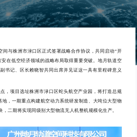
空间
与株洲市渌口区正式签署战略合作协议，共同启动
“
开
京安在低空经济领域的战略布局取得重要突破。
地月轨道空
委副书记、区长赖晓智
共同
出席并
见证这一具有里程碑意义
支点
，项目选址株洲市渌口区蛇头航空产业园
，
将
打造总规
基地
，
一期重点构建航空动力系统研发制造、
大吨位大型
物
块
，
二期将实现
同级别
大型物流无人机整机规模化生产
。