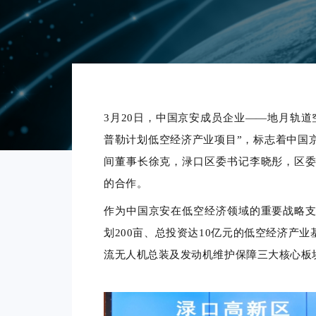
3月20日，
中国京安
成员企业
——
地月轨道
普勒计划低空经济产业项目
”
，标志着中国
间董事长徐克，渌口区委书记李晓彤，区
的合作。
作为中国京安在低空经济领域的重要
战略
划200亩、总
投资达
10亿元的低空经济产业
流无人机总装及
发动机
维护保障三大核心板