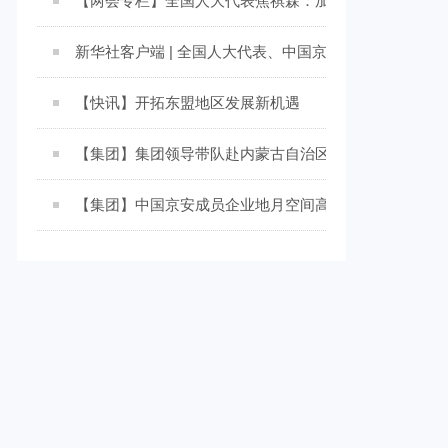
【两会专栏】全国人大代表焦祺森：加快深海无人系统
新华社客户端 | 全国人大代表、中国京安董事长焦祺森
【快讯】开拓东盟地区发展新机遇
【集团】集团领导带队赴内蒙古自治区走访考察 积极践
【集团】中国京安成员企业地月空间高性能重载无人化航