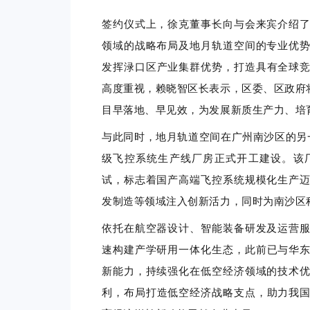
签约仪式上，徐克董事长向与会来宾介绍
领域的战略布局及地月轨道空间的专业优
发挥
渌口区
产业集群优势，打造具有全球
高度重视，赖晓智区长
表示，区委、区政府
目早落地、早见效，为发展新质生产力、培
与此同时，地月轨道空间在广州南沙区的另一
级飞控系统生产线厂房正式开工建设。该
试，标志着国产高端飞控系统规模化生产
发制造等领域注入创新活力，同时为南沙区
依托在航空器设计、智能装备研发及运营
速构建产学研用一体化生态
，
此前
已与华
新能力，持续强化在低空
经济
领域的技术
利
，布局
打造
低空经济战略支点
，
助力
我