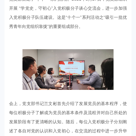
开展 “学党史，守初心”入党积极分子谈心交流会，进一步加强
入党积极分子队伍建设。这是“十个一”系列活动之“吸引一批优
秀青年向党组织靠拢”的重要组成部分。
会上，党支部书记兰文彬首先介绍了发展党员的基本程序，使
每位积极分子了解成为党员的基本条件及流程并对自己所处的
发展阶段有了更清晰的认知。随后，每位入党积极分子分别阐
述了各自对党的认识和入党初心，在交流的过程中进一步升华