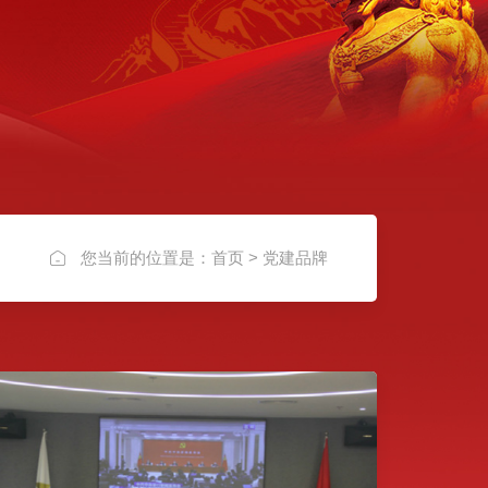
您当前的位置是：
首页
> 党建品牌