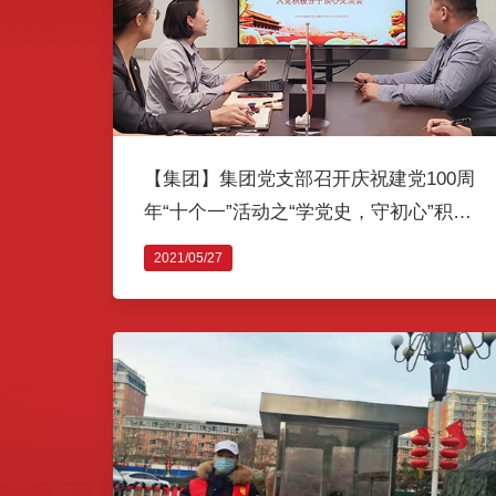
【集团】集团党支部召开庆祝建党100周
年“十个一”活动之“学党史，守初心”积极
分子谈心交流会
2021/05/27