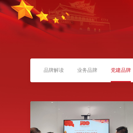
品牌解读
业务品牌
党建品牌